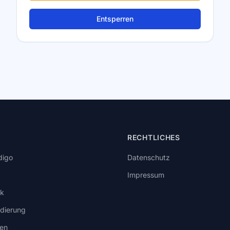
Entsperren
RECHTLICHES
digo
Datenschutz
Impressum
rk
idierung
ten